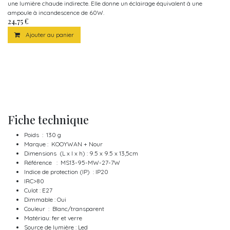
une lumière chaude indirecte. Elle donne un éclairage équivalent à une
ampoule à incandescence de 60W.
24,75
€
Ajouter au panier
Fiche technique
Poids : 130 g
Marque : KOOYWAN + Nour
Dimensions (L x l x h) : 9.5 x 9.5 x 13,5cm
Référence : MS13-95-MW-27-7W
Indice de protection (IP) : IP20
IRC>80
Culot : E27
Dimmable : Oui
Couleur : Blanc/transparent
Matériau: fer et verre
Source de lumière : Led