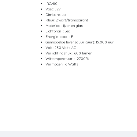
IRC>80
Voet: E27
Dimbare: Ja
Kleur: Zwart/transparant
Materiaal: ijzer en glas
Lichtbron : Led
Energie-label : F
Gemiddelde levensduur (uur): 15.000 uur
Volt : 230 Volts AC
Verlichtingsflux : 600 lumen
Wittemperatuur : 2700°K
Vermogen: 6 Watts