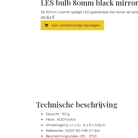
LES bulb 80mm black mirro
De 80mm zwarte spiegel LED gloeidraad 6W lamp verspreidt 
20,62
€
Aan winkelmandje toevoegen
Technische beschrijving
Gewicht: 90 g
Merk : KOOYWAN
Afmetingen(L x l x h) : 8 x 8 x 11,8cm
Referentie: NS07-80-MB-27-6W
Beschermingsindex (IP) : IP20