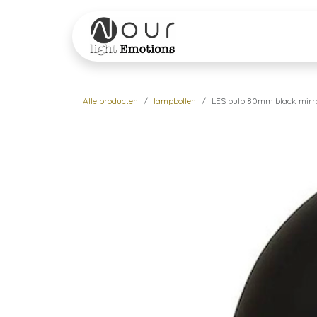
Overslaan naar inhoud
Startpagina
Shop
Alle producten
lampbollen
LES bulb 80mm black mirr