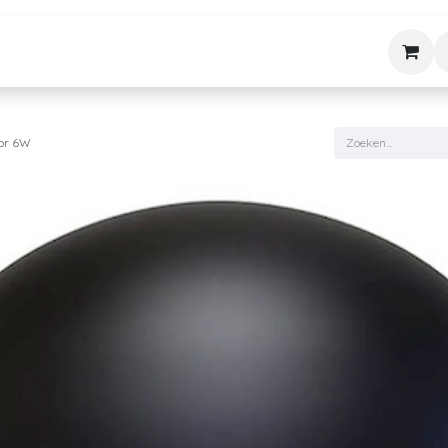
Stijle
Nieuws & Tips
Diensten
Over ons
Contact
or 6W