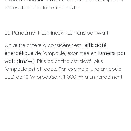
nécessitant une forte luminosité.
Le Rendement Lumineux : Lumens par Watt
Un autre critère à considérer est l’
efficacité
énergétique
de l’ampoule, exprimée en
lumens par
watt (lm/W)
. Plus ce chiffre est élevé, plus
l’ampoule est efficace. Par exemple, une ampoule
LED de 10 W produisant 1 000 lm a un rendement
de 100 lm/W, ce qui est excellent.
Conclusion
Pour bien choisir votre ampoule LED, ne vous fiez
plus aux watts, mais aux
lumens
. En tenant compte